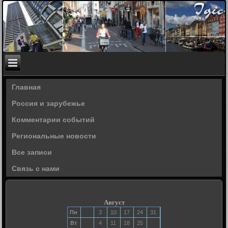
Главная
Россия и зарубежье
Комментарии событий
Региональные новости
Все записи
Связь с нами
Август
Пн
3
10
17
24
31
Вт
4
11
18
25