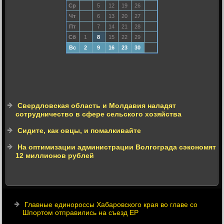
Ср
5
12
19
26
Чт
6
13
20
27
Пт
7
14
21
28
Сб
1
8
15
22
29
Вс
2
9
16
23
30
Свердловская область и Молдавия наладят
сотрудничество в сфере сельского хозяйства
Сидите, как овцы, и помалкивайте
На оптимизации администрации Волгограда сэкономят
12 миллионов рублей
Главные единороссы Хабаровского края во главе со
Шпортом отправились на съезд ЕР