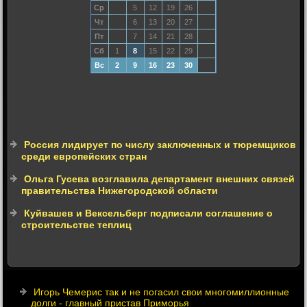
Ср
5
12
19
26
Чт
6
13
20
27
Пт
7
14
21
28
Сб
1
8
15
22
29
Вс
2
9
16
23
30
Россия лидирует по числу заключенных и тюремщиков
среди европейских стран
Ольга Гусева возглавила департамент внешних связей
правительства Нижегородской области
Куйвашев и Вексельберг подписали соглашение о
строительстве теплиц
Игорь Чемерис так и не погасил свои многомиллионные
долги - главный пристав Приморья