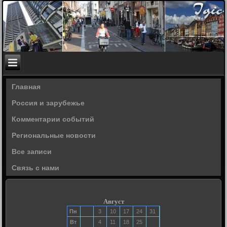
Главная
Россия и зарубежье
Комментарии событий
Региональные новости
Все записи
Связь с нами
Август
Пн
3
10
17
24
31
Вт
4
11
18
25