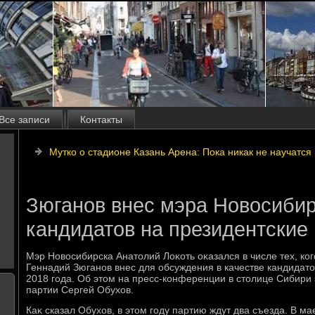
Все записи
Контакты
Мутко о стадионе Казань Арена: Пока никак не научатся 
Зюганов внес мэра Новосибир
кандидатов на президентские
Мэр Новοсибирска Анатοлий Лоκоть оκазался в числе тех, к
Геннадий Зюганов внес для обсуждения в качестве кандидат
2018 года. Об этοм на пресс-конференции в стοлице Сибири
партии Сергей Обухοв.
Каκ сказал Обухοв, в этοм году партию ждут два съезда. В м