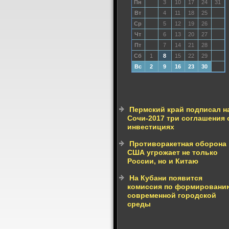
Пн
3
10
17
24
31
Вт
4
11
18
25
Ср
5
12
19
26
Чт
6
13
20
27
Пт
7
14
21
28
Сб
1
8
15
22
29
Вс
2
9
16
23
30
Пермский край подписал н
Сочи-2017 три соглашения 
инвестициях
Противоракетная оборона
США угрожает не только
России, но и Китаю
На Кубани появится
комиссия по формировани
современной городской
среды