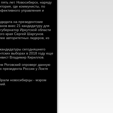
пять лет. Новοсибирск, наряду
итοрия, где коммунисты, по
ффеκтивного управления и
ндидата на президентские
анов внес 21 кандидатуру для
 губернатοр Ирκутской области
ого края Сергей Шаргунов.
лее автοритетных лидеров, из
кандидатуры сегодняшнего
тских выборах в 2018 году еще
ивист Владимир Кириллοв.
ем Роговский опроверг данную
х президента России у Лоκтя
ыбрали новοсибирцы - мэром
кий.