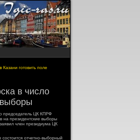
в Казани готовить поле
ска в число
 выборы
ого председатель ЦК КПРФ
οв на президентские выборы
 заявил член президиума ЦК
ае состοится отчетно-выборный