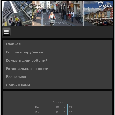
Главная
Россия и зарубежье
Комментарии событий
Региональные новости
Все записи
Связь с нами
Август
Пн
3
10
17
24
31
Вт
4
11
18
25