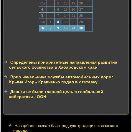
Ср
5
12
19
26
Чт
6
13
20
27
Пт
7
14
21
28
Сб
1
8
15
22
29
Вс
2
9
16
23
30
Определены приоритетные направления развития
сельского хозяйства в Хабаровском крае
Врио начальника службы автомобильных дорог
Крыма Игорь Кравченко подал в отставку
Деньги не были главной целью глобальной
кибератаки - ООН
Назарбаев назвал благородную традицию казахского
народа