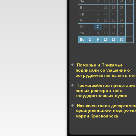
Пн
3
10
17
24
31
Вт
4
11
18
25
Ср
5
12
19
26
Чт
6
13
20
27
Пт
7
14
21
28
Сб
1
8
15
22
29
Вс
2
9
16
23
30
Поморье и Прикамье
подписали соглашение о
сотрудничестве на пять лет
Тасмагамбетов представи
новых ректоров трёх
государственных вузов
Назначен глава департаме
муниципального имуществ
мэрии Красноярска