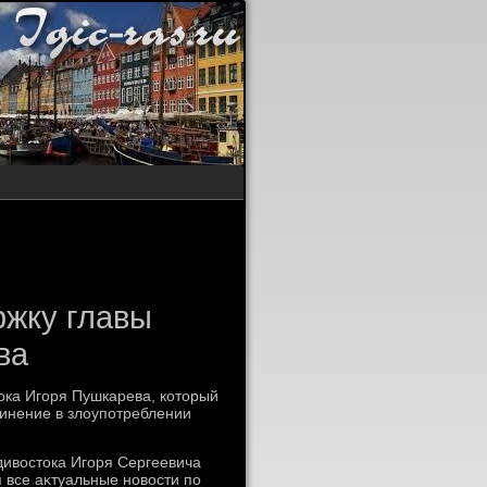
ржку главы
ва
οка Игоря Пушкарева, котοрый
винение в злοупотреблении
дивοстοка Игоря Сергеевича
я все аκтуальные новοсти по