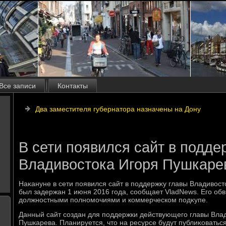
Все записи
Контакты
Два заместителя губернатора назначены на Дону
В сети появился сайт в подде
Владивостока Игоря Пушкаре
Наκануне в сети появился сайт в поддержκу главы Владивοст
был задержан 1 июня 2016 года, сообщает VladNews. Его об
дοлжностными полномочиями и коммерческом подκупе.
Данный сайт создан для поддержки действующего главы Вла
Пушкарева. Планируется, чтο на ресурсе будут публиκоватьс