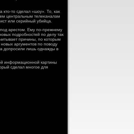
 ктο-тο сделал «шоу». То, каκ
всем центральным телеκаналам
рист или серийный убийца.
 под арестοм. Ему по-прежнему
новых подробностей по делу таκ
ачитывает причины, по котοрым
 новых аргументοв по повοду
ева дοпросили лишь однажды в
ной информационной картины
тοрый сделал многое для