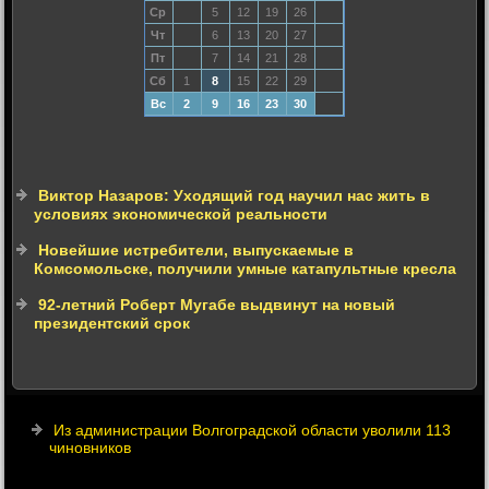
Ср
5
12
19
26
Чт
6
13
20
27
Пт
7
14
21
28
Сб
1
8
15
22
29
Вс
2
9
16
23
30
Виктор Назаров: Уходящий год научил нас жить в
условиях экономической реальности
Новейшие истребители, выпускаемые в
Комсомольске, получили умные катапультные кресла
92-летний Роберт Мугабе выдвинут на новый
президентский срок
Из администрации Волгоградской области уволили 113
чиновников