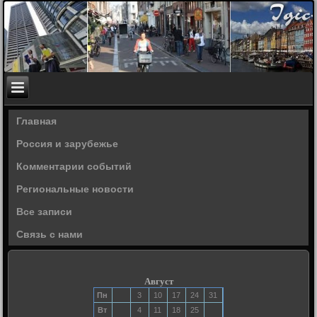
Главная
Россия и зарубежье
Комментарии событий
Региональные новости
Все записи
Связь с нами
Август
Пн
3
10
17
24
31
Вт
4
11
18
25