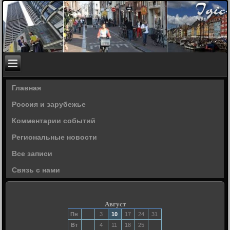
Главная
Россия и зарубежье
Комментарии событий
Региональные новости
Все записи
Связь с нами
Август
Пн
3
10
17
24
31
Вт
4
11
18
25