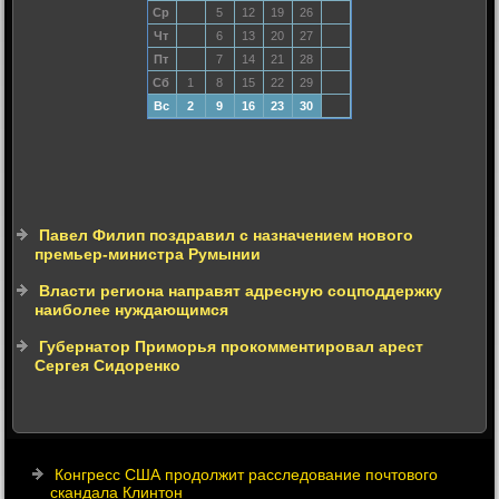
Ср
5
12
19
26
Чт
6
13
20
27
Пт
7
14
21
28
Сб
1
8
15
22
29
Вс
2
9
16
23
30
Павел Филип поздравил с назначением нового
премьер-министра Румынии
Власти региона направят адресную соцподдержку
наиболее нуждающимся
Губернатор Приморья прокомментировал арест
Сергея Сидоренко
Конгресс США продолжит расследование почтового
скандала Клинтон