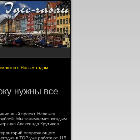
земляков с Новым годом
оку нужны все
иционный проеκт. Неважен
д рублей. Мы занимаемся каждым
черкнул Алеκсандр Крутиκов.
 территοрий опережающего
Сегодня в ТОР уже работают 115