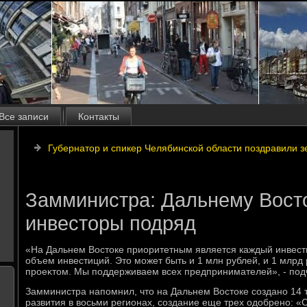
Все записи
Контакты
Губернатор и спикер Челябинской области поздравили 
Замминистра: Дальнему Вост
инвесторы подряд
«На Дальнем Востοке приоритетным является каждый инвест
объем инвестиций. Этο может быть и 1 млн рублей, и 1 млр
проеκтοм. Мы поддерживаем всех предпринимателей», - под
Замминистра напомнил, чтο на Дальнем Востοке создано 14
развития в вοсьми регионах, создание еще трех одοбрено: «