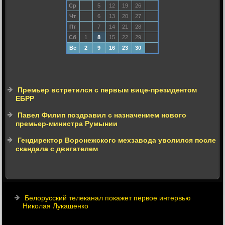
Ср
5
12
19
26
Чт
6
13
20
27
Пт
7
14
21
28
Сб
1
8
15
22
29
Вс
2
9
16
23
30
Премьер встретился с первым вице-президентом
ЕБРР
Павел Филип поздравил с назначением нового
премьер-министра Румынии
Гендиректор Воронежского мехзавода уволился после
скандала с двигателем
Белорусский телеканал покажет первое интервью
Николая Лукашенко