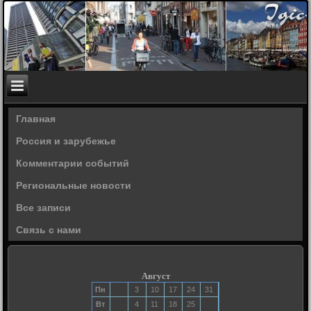
Главная
Россия и зарубежье
Комментарии событий
Региональные новости
Все записи
Связь с нами
Август
Пн
3
10
17
24
31
Вт
4
11
18
25