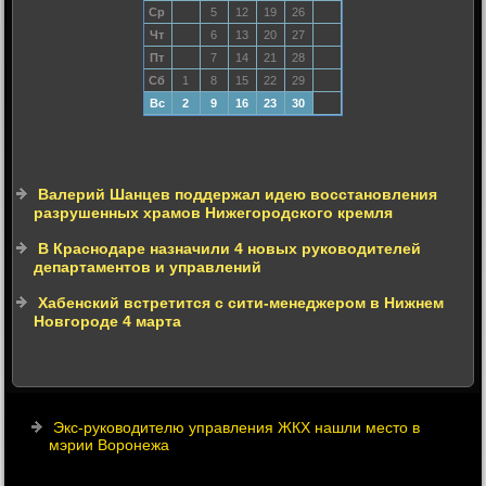
Ср
5
12
19
26
Чт
6
13
20
27
Пт
7
14
21
28
Сб
1
8
15
22
29
Вс
2
9
16
23
30
Валерий Шанцев поддержал идею восстановления
разрушенных храмов Нижегородского кремля
В Краснодаре назначили 4 новых руководителей
департаментов и управлений
Хабенский встретится с сити-менеджером в Нижнем
Новгороде 4 марта
Экс-руководителю управления ЖКХ нашли место в
мэрии Воронежа