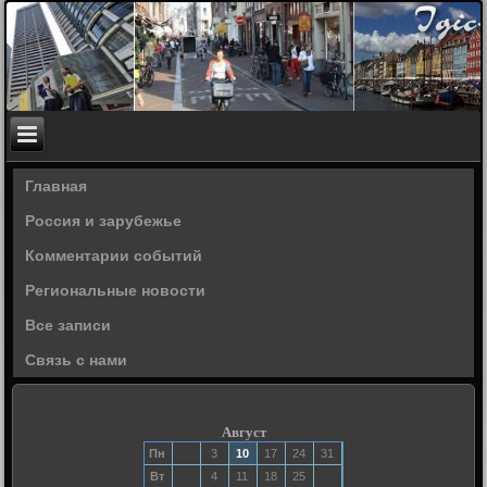
Главная
Россия и зарубежье
Комментарии событий
Региональные новости
Все записи
Связь с нами
Август
Пн
3
10
17
24
31
Вт
4
11
18
25