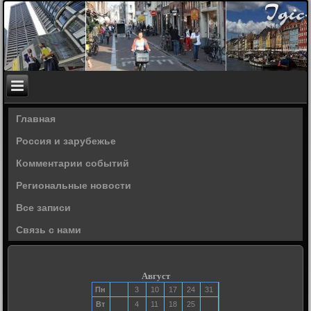
Главная
Россия и зарубежье
Комментарии событий
Региональные новости
Все записи
Связь с нами
Август
Пн
3
10
17
24
31
Вт
4
11
18
25