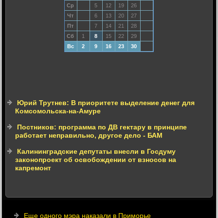
Ср
5
12
19
26
Чт
6
13
20
27
Пт
7
14
21
28
Сб
1
8
15
22
29
Вс
2
9
16
23
30
Юрий Трутнев: В приоритете выделение денег для
Комсомольска-на-Амуре
Постников: программа по ДВ гектару в принципе
работает неправильно, другое дело - БАМ
Калининградские депутаты внесли в Госдуму
законопроект об освобождении от взносов на
капремонт
Еще одного мэра наказали в Приморье