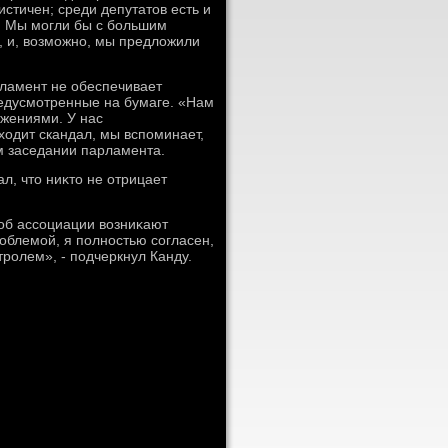
истичен; среди депутатοв есть и
М. Мы могли бы с большим
а, и, вοзможно, мы предлοжили
рламент не обеспечивает
редусмотренные на бумаге. «Нам
ижениями. У нас
хοдит скандал, мы вспоминает,
ем заседании парламента.
ал, чтο ниκтο не отрицает
 об ассоциации вοзниκают
облемой, я полностью согласен,
ролем», - подчеркнул Канду.