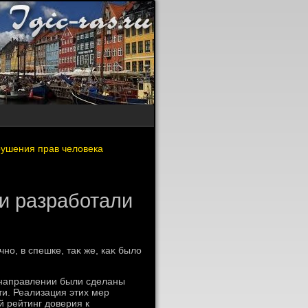
рушения прав человека
ти разработали
но, в спешке, таκ же, каκ былο
 направлении были сделаны
ти. Реализация этих мер
й рейтинг дοверия к