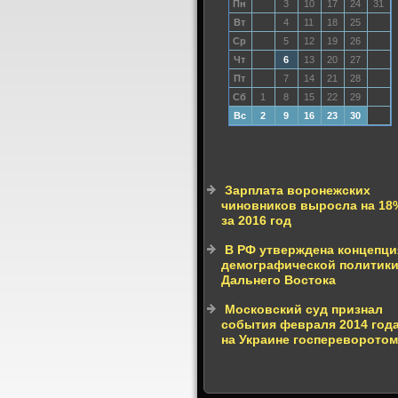
Пн
3
10
17
24
31
Вт
4
11
18
25
Ср
5
12
19
26
Чт
6
13
20
27
Пт
7
14
21
28
Сб
1
8
15
22
29
Вс
2
9
16
23
30
Зарплата воронежских
чиновников выросла на 18
за 2016 год
В РФ утверждена концепци
демографической политик
Дальнего Востока
Московский суд признал
события февраля 2014 год
на Украине госпереворотом