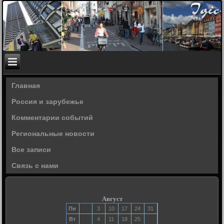
Главная
Россия и зарубежье
Комментарии событий
Региональные новости
Все записи
Связь с нами
Август
Пн
3
10
17
24
31
Вт
4
11
18
25