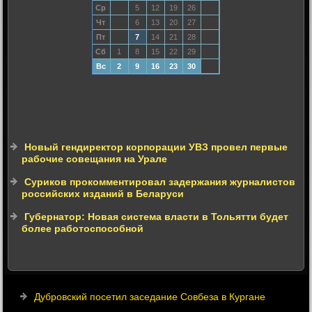
Ср
5
12
19
26
Чт
6
13
20
27
Пт
7
14
21
28
Сб
1
8
15
22
29
Вс
2
9
16
23
30
Новый гендиректор корпорации УВЗ провел первые
рабочие совещания на Урале
Суриков прокомментировал задержания журналистов
российских изданий в Беларуси
Губернатор: Новая система власти в Тольятти будет
более работоспособной
Дубровский посетил заседание Совбеза в Кургане