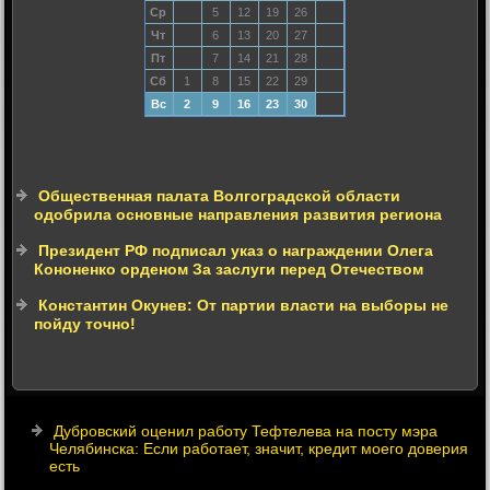
Ср
5
12
19
26
Чт
6
13
20
27
Пт
7
14
21
28
Сб
1
8
15
22
29
Вс
2
9
16
23
30
Общественная палата Волгоградской области
одобрила основные направления развития региона
Президент РФ подписал указ о награждении Олега
Кононенко орденом За заслуги перед Отечеством
Константин Окунев: От партии власти на выборы не
пойду точно!
Дубровский оценил работу Тефтелева на посту мэра
Челябинска: Если работает, значит, кредит моего доверия
есть