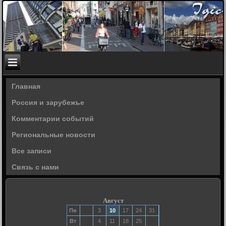
Главная
Россия и зарубежье
Комментарии событий
Региональные новости
Все записи
Связь с нами
Август
Пн
3
10
17
24
31
Вт
4
11
18
25