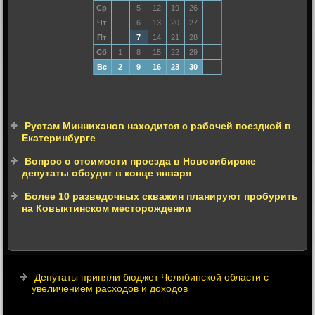
Ср
5
12
19
26
Чт
6
13
20
27
Пт
7
14
21
28
Сб
1
8
15
22
29
Вс
2
9
16
23
30
Рустам Минниханов находится с рабочей поездкой в
Екатеринбурге
Вопрос о стоимости проезда в Новосибирске
депутаты обсудят в конце января
Более 10 разведочных скважин планируют пробурить
на Ковыктинском месторождении
Депутаты приняли бюджет Челябинской области с
увеличением расходов и доходов