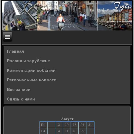
Главная
Россия и зарубежье
Комментарии событий
Региональные новости
Все записи
Связь с нами
Август
Пн
3
10
17
24
31
Вт
4
11
18
25