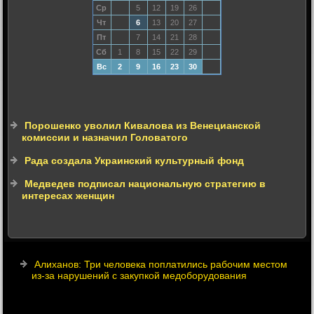
Ср
5
12
19
26
Чт
6
13
20
27
Пт
7
14
21
28
Сб
1
8
15
22
29
Вс
2
9
16
23
30
Порошенко уволил Кивалова из Венецианской
комиссии и назначил Головатого
Рада создала Украинский культурный фонд
Медведев подписал национальную стратегию в
интересах женщин
Алиханов: Три человека поплатились рабочим местом
из-за нарушений с закупкой медоборудования