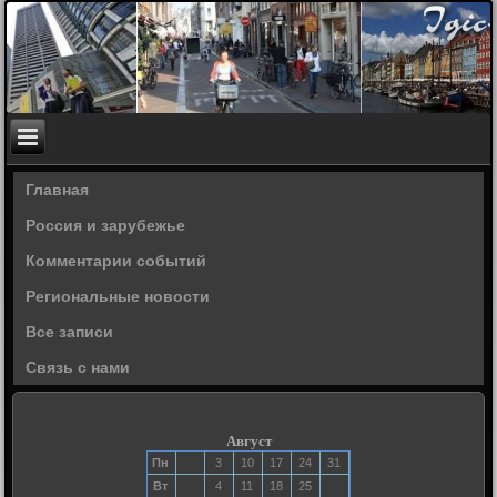
Главная
Россия и зарубежье
Комментарии событий
Региональные новости
Все записи
Связь с нами
Август
Пн
3
10
17
24
31
Вт
4
11
18
25