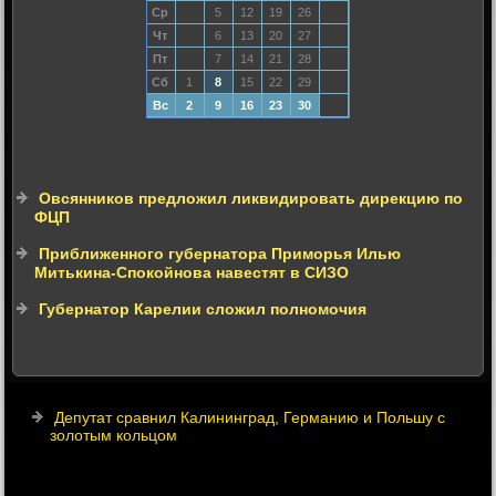
Ср
5
12
19
26
Чт
6
13
20
27
Пт
7
14
21
28
Сб
1
8
15
22
29
Вс
2
9
16
23
30
Овсянников предложил ликвидировать дирекцию по
ФЦП
Приближенного губернатора Приморья Илью
Митькина-Спокойнова навестят в СИЗО
Губернатор Карелии сложил полномочия
Депутат сравнил Калининград, Германию и Польшу с
золотым кольцом