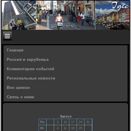
Главная
Россия и зарубежье
Комментарии событий
Региональные новости
Все записи
Связь с нами
Август
Пн
3
10
17
24
31
Вт
4
11
18
25