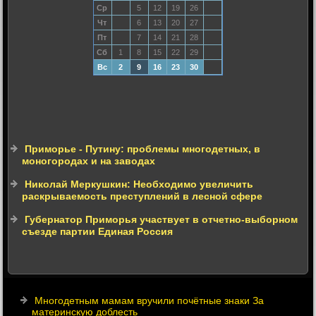
Ср
5
12
19
26
Чт
6
13
20
27
Пт
7
14
21
28
Сб
1
8
15
22
29
Вс
2
9
16
23
30
Приморье - Путину: проблемы многодетных, в
моногородах и на заводах
Николай Меркушкин: Необходимо увеличить
раскрываемость преступлений в лесной сфере
Губернатор Приморья участвует в отчетно-выборном
съезде партии Единая Россия
Многодетным мамам вручили почётные знаки За
материнскую доблесть