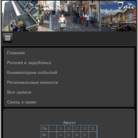
Главная
Россия и зарубежье
Комментарии событий
Региональные новости
Все записи
Связь с нами
Август
Пн
3
10
17
24
31
Вт
4
11
18
25