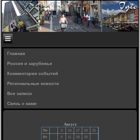
Главная
Россия и зарубежье
Комментарии событий
Региональные новости
Все записи
Связь с нами
Август
Пн
3
10
17
24
31
Вт
4
11
18
25