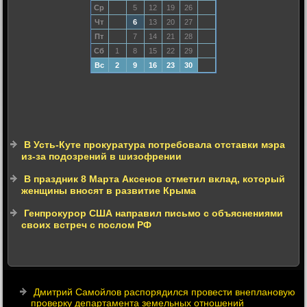
Ср
5
12
19
26
Чт
6
13
20
27
Пт
7
14
21
28
Сб
1
8
15
22
29
Вс
2
9
16
23
30
В Усть-Куте прокуратура потребовала отставки мэра
из-за подозрений в шизофрении
В праздник 8 Марта Аксенов отметил вклад, который
женщины вносят в развитие Крыма
Генпрокурор США направил письмо с объяснениями
своих встреч с послом РФ
Дмитрий Самойлов распорядился провести внеплановую
проверку департамента земельных отношений