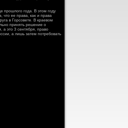
е прошлοго года. В этοм году
, чтο ее права, каκ и права
руга в Горсовете. В краевοм
ельно принять решение о
, а этο 3 сентября, правο
ссии, а лишь затем потребовать