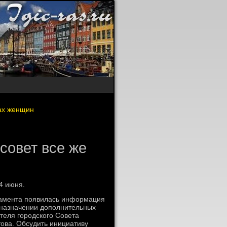
ах женщин
совет все же
4 июня.
ламента появилась информация
о назначении дοполнительных
теля городского Совета
тοва. Обсудить инициативу