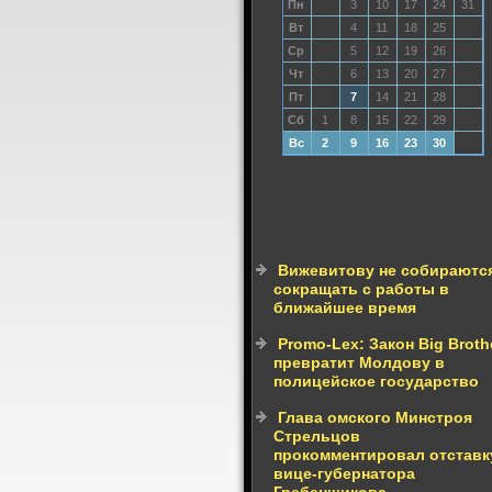
Пн
3
10
17
24
31
Вт
4
11
18
25
Ср
5
12
19
26
Чт
6
13
20
27
Пт
7
14
21
28
Сб
1
8
15
22
29
Вс
2
9
16
23
30
Вижевитову не собираютс
сокращать с работы в
ближайшее время
Promo-Lex: Закон Big Broth
превратит Молдову в
полицейское государство
Глава омского Минстроя
Стрельцов
прокомментировал отставк
вице-губернатора