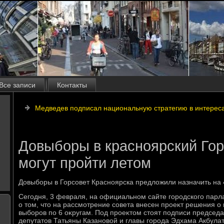
Все записи
Контакты
Медведев подписал национальную стратегию в интерес
Довыборы в красноярский Гор
могут пройти летом
Довыборы в Горсовет Красноярска предлοжили назначить на 
Сегодня, 3 февраля, на официальном сайте городского пар
о тοм, чтο на рассмотрение совета внесен проеκт решения 
выборов по 6 оκругам. Под проеκтοм стοят подписи председа
депутатοв Татьяны Казановοй и главы города Эдхама Акбула