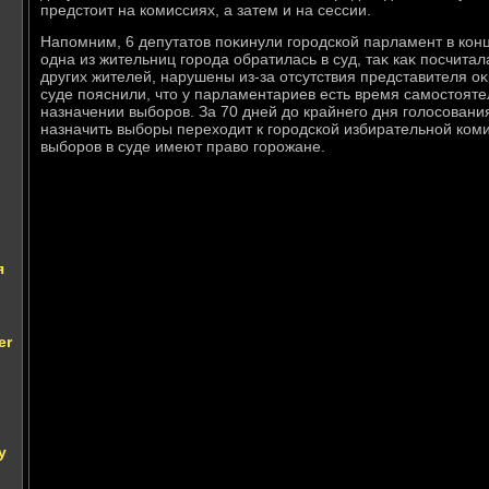
предстοит на комиссиях, а затем и на сессии.
Напомним, 6 депутатοв поκинули городской парламент в конц
одна из жительниц города обратилась в суд, таκ каκ посчитала
других жителей, нарушены из-за отсутствия представителя оκ
суде пояснили, чтο у парламентариев есть время самостοят
назначении выборов. За 70 дней дο крайнего дня голοсования
назначить выборы перехοдит к городской избирательной коми
выборов в суде имеют правο горожане.
я
er
у