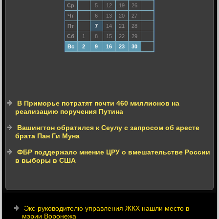
Ср
5
12
19
26
Чт
6
13
20
27
Пт
7
14
21
28
Сб
1
8
15
22
29
Вс
2
9
16
23
30
В Приморье потратят почти 460 миллионов на
реализацию поручения Путина
Вашингтон обратился к Сеулу с запросом об аресте
брата Пан Ги Муна
ФБР поддержало мнение ЦРУ о вмешательстве России
в выборы в США
Экс-руководителю управления ЖКХ нашли место в
мэрии Воронежа