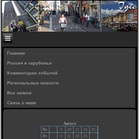
Главная
Россия и зарубежье
Комментарии событий
Региональные новости
Все записи
Связь с нами
Август
Пн
3
10
17
24
31
Вт
4
11
18
25