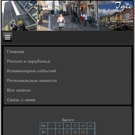
Главная
Россия и зарубежье
Комментарии событий
Региональные новости
Все записи
Связь с нами
Август
Пн
3
10
17
24
31
Вт
4
11
18
25