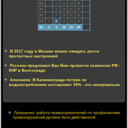
Ср
5
12
19
26
Чт
6
13
20
27
Пт
7
14
21
28
Сб
1
8
15
22
29
Вс
2
9
16
23
30
В 2017 году в Москве можно ожидать роста
протестных настроений
Рогозин предложил Ван Яню провести комиссию РФ -
КНР в Волгограде
Алиханов: В Калининграде потери по
водопотреблению составляют 34% - это ненормально
Лукашенко: работа правоохранителей по профилактике
правонарушений должна быть действенной