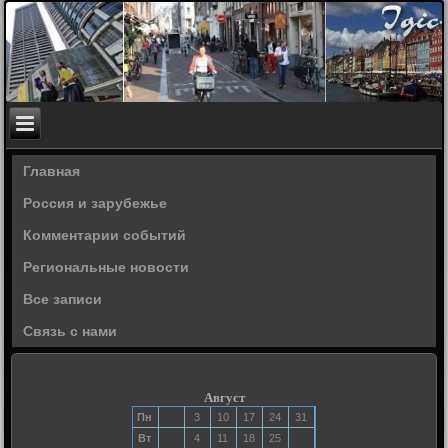
Главная
Россия и зарубежье
Комментарии событий
Региональные новости
Все записи
Связь с нами
Август
Пн
3
10
17
24
31
Вт
4
11
18
25