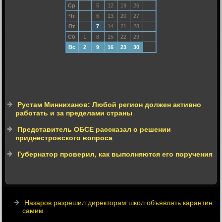
Ср
5
12
19
26
Чт
6
13
20
27
Пт
7
14
21
28
Сб
1
8
15
22
29
Вс
2
9
16
23
30
Рустам Минниханов: Любой регион должен активно
работать и за пределами страны
Представитель ОБСЕ рассказал о решении
приднестровского вопроса
Губернатор проверил, как выполняются его поручения
Назаров разрешил директорам школ объявлять карантин
самим