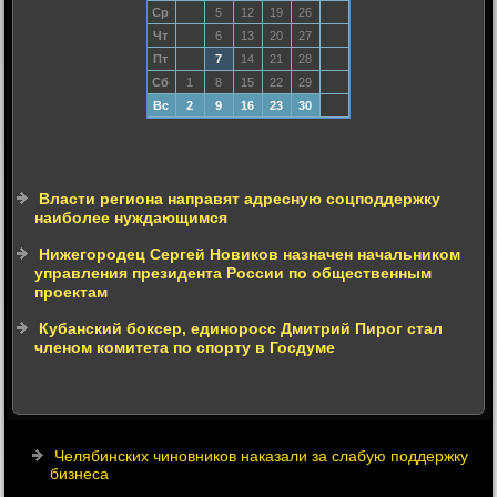
Ср
5
12
19
26
Чт
6
13
20
27
Пт
7
14
21
28
Сб
1
8
15
22
29
Вс
2
9
16
23
30
Власти региона направят адресную соцподдержку
наиболее нуждающимся
Нижегородец Сергей Новиков назначен начальником
управления президента России по общественным
проектам
Кубанский боксер, единоросс Дмитрий Пирог стал
членом комитета по спорту в Госдуме
Челябинских чиновников наказали за слабую поддержку
бизнеса