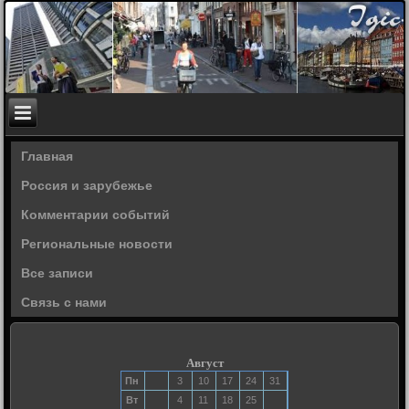
Главная
Россия и зарубежье
Комментарии событий
Региональные новости
Все записи
Связь с нами
Август
Пн
3
10
17
24
31
Вт
4
11
18
25