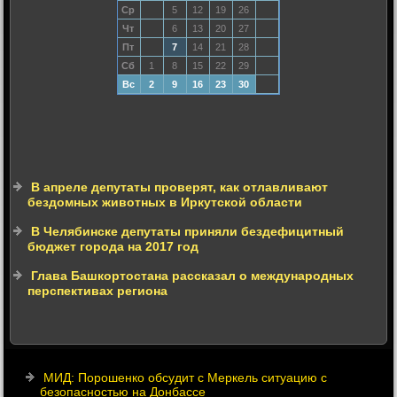
Ср
5
12
19
26
Чт
6
13
20
27
Пт
7
14
21
28
Сб
1
8
15
22
29
Вс
2
9
16
23
30
В апреле депутаты проверят, как отлавливают
бездомных животных в Иркутской области
В Челябинске депутаты приняли бездефицитный
бюджет города на 2017 год
Глава Башкортостана рассказал о международных
перспективах региона
МИД: Порошенко обсудит с Меркель ситуацию с
безопасностью на Донбассе