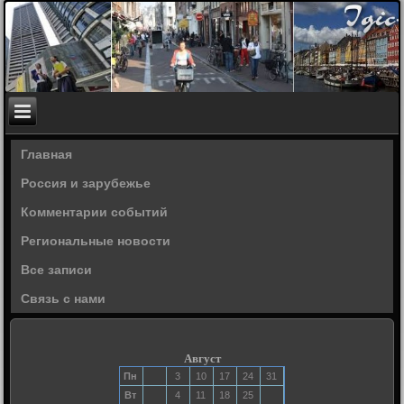
Главная
Россия и зарубежье
Комментарии событий
Региональные новости
Все записи
Связь с нами
Август
Пн
3
10
17
24
31
Вт
4
11
18
25