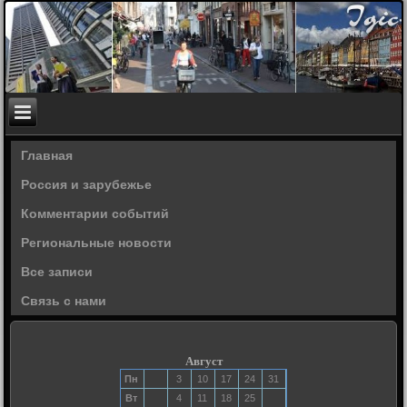
Главная
Россия и зарубежье
Комментарии событий
Региональные новости
Все записи
Связь с нами
Август
Пн
3
10
17
24
31
Вт
4
11
18
25