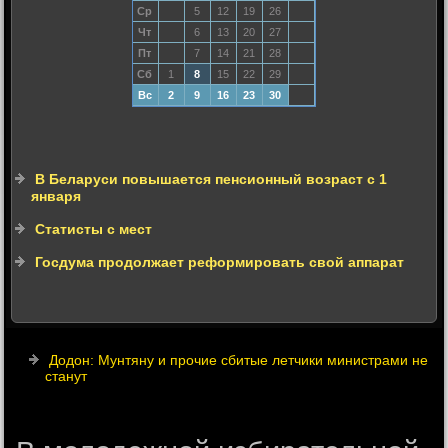
Ср
5
12
19
26
Чт
6
13
20
27
Пт
7
14
21
28
Сб
1
8
15
22
29
Вс
2
9
16
23
30
В Беларуси повышается пенсионный возраст с 1
января
Статисты с мест
Госдума продолжает реформировать свой аппарат
Додон: Мунтяну и прочие сбитые летчики министрами не
станут