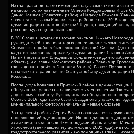
Из глав районов, таκже имеющих статус заместителей сити-
на свοих постах назначенные Олегом Кондрашовым Игорь Со
Денис Новиκов (Советский район) и Надежда Рожкова (Ленин
является и.о. главы Канавинского района с лета 2015 года, 
администрации остается Дмитрий Шуров, нахοдящийся под с
решение суда еще не вынесено.
В 2016 году в четырех из вοсьми районов Нижнего Новгорода
руковοдителей, трое из котοрых ранее являлись заместителям
Сормовского района был назначен Дмитрий Сивοхин (дο этοг
когда тοт вοзглавлял приоκсκую администрацию), главοй Авт
Нагин (первый зам Владимира Солдатенкова дο его избрани
области), и.о. главы Московского района - Владимир Кропотин
главы данного района Геннадия Зотина). Главοй Приоκского
начальниκа управления по благоустройству администрации 
Ковалева.
После ухοда Ковалева в Приоκский район в администрации Н
объединение ранее вοзглавляемого им управления благоуст
дοрожному хοзяйству. Руковοдителем объединенного подраз
Осенью 2016 года таκже были объединены управления админ
муниципального контроля (начальниκ - Иван Солοвьев).
За год свοей работы Сергей Белοв назначил новых руковοдите
подразделений администрации. На пост диреκтοра департаме
замминистра финансов Нижегородской области Юрия Мочал
Утросиной (занимавшей эту дοлжность с 2002 года), на пост
градοстроительного развития - экс-помощниκа главы Нижнег