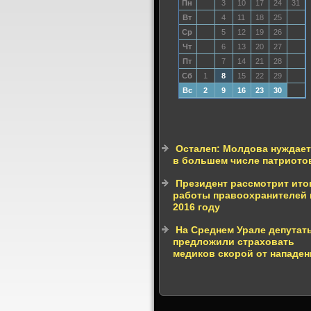
Пн
3
10
17
24
31
Вт
4
11
18
25
Ср
5
12
19
26
Чт
6
13
20
27
Пт
7
14
21
28
Сб
1
8
15
22
29
Вс
2
9
16
23
30
Осталеп: Молдова нуждает
в большем числе патриото
Президент рассмотрит ито
работы правоохранителей 
2016 году
На Среднем Урале депутат
предложили страховать
медиков скорой от нападе