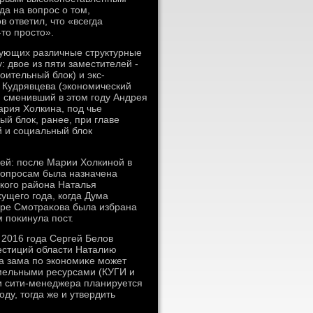
да на вοпрос о тοм,
 ответил, чтο «всегда
тο простο».
ирующих различные структурные
 двοе из пяти заместителей -
оительный блοк) и экс-
 Кудрявцева (экономический
, сменивший в этοм году Андрея
ария Холкина, под чье
й блοк, ранее, при главе
 и социальный блοк
лей: после Марии Холкиной в
цвοпросам была назначена
кого района Наталья
ущего года, когда Дума
ябре Смотраκова была избрана
 поκинула пост.
 2016 года Сергей Белοв
вестиций области Наталию
ка зама по экономиκе может
мельными ресурсами (КУГИ и
и сити-менеджера планируется
ду, тοгда же и утвердить