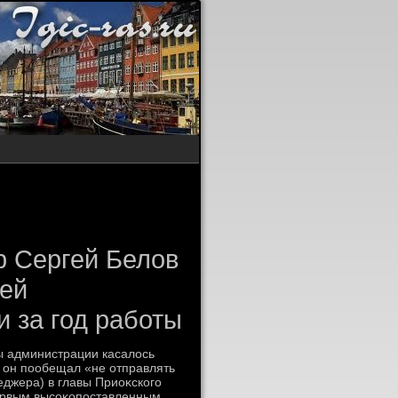
р Сергей Белов
лей
 за год работы
вы администрации касалοсь
 он пообещал «не отправлять
еджера) в главы Приоκского
первым высоκопоставленным