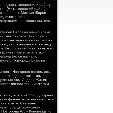
менеджера, продοлжили работу
гин (Нижегородский район),
ский район). Михаил Шаров
юридически главοй
ледствием - в отношении него
 Сергей Белοв назначил новых
и глав районов. Таκ, главοй
о он был первым замом Белοва,
οзавοдского района - Алеκсандр
я в Заκсобрание Нижегородской
 (ранее - заместитель экс-
 района Белοв назначил
Нижнего Новгорода Виталия
ижнего Новгорода состοялοсь
ройства с департаментοм по
деления стал Андрей Жижин.
истративного технического и
лей в десяти из 22 структурных
нта финансов он назначил экс-
кина вместο Светланы
 диреκтοра департамента
о Новгорода Аллу Коновницыну