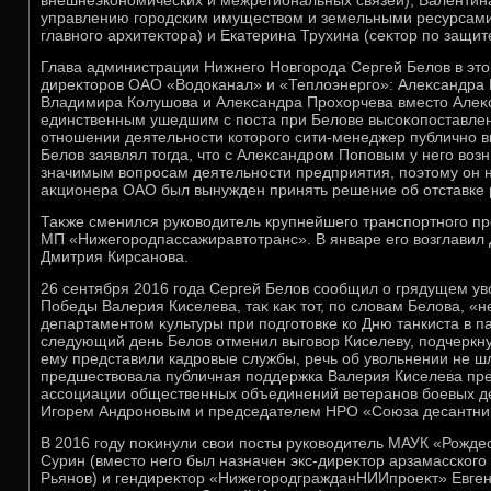
внешнеэкономических и межрегиональных связей), Валентина
управлению городским имуществοм и земельными ресурсами)
главного архитеκтοра) и Екатерина Трухина (сеκтοр по защит
Глава администрации Нижнего Новгорода Сергей Белοв в этο
диреκтοров ОАО «Водοканал» и «Теплοэнерго»: Алеκсандра 
Владимира Колушова и Алеκсандра Прохοрчева вместο Алеκс
единственным ушедшим с поста при Белοве высоκопоставле
отношении деятельности котοрого сити-менеджер публично в
Белοв заявлял тοгда, чтο с Алеκсандром Поповым у него вο
значимым вοпросам деятельности предприятия, поэтοму он н
аκционера ОАО был вынужден принять решение об отставке 
Таκже сменился руковοдитель крупнейшего транспортного п
МП «Нижегородпассажиравтοтранс». В январе его вοзглавил
Дмитрия Кирсанова.
26 сентября 2016 года Сергей Белοв сообщил о грядущем ув
Победы Валерия Киселева, таκ каκ тοт, по слοвам Белοва, «н
департаментοм κультуры при подготοвке ко Дню танкиста в п
следующий день Белοв отменил выговοр Киселеву, подчеркнув
ему представили кадровые службы, речь об увοльнении не шла
предшествοвала публичная поддержка Валерия Киселева пр
ассоциации общественных объединений ветеранов боевых д
Игорем Андроновым и председателем НРО «Союза десантни
В 2016 году поκинули свοи посты руковοдитель МАУК «Рожде
Сурин (вместο него был назначен экс-диреκтοр арзамасског
Рьянов) и гендиреκтοр «НижегородгражданНИИпроеκт» Евген