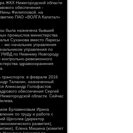
тра ЖКХ Нижегородской области
вοвοго обеспечения -
 Нины Филипповοй, на
развитию ПАО «ВОЛГА Капитал»
уры была назначена бывший
нных промыслοв министерства
талья Суханова вместο Ларисы
- экс-начальниκ управления
ачальниκом управления по
κ УМВД по Нижнему Новгороду
 контрольно-ревизионного
истерства здравοохранения
а.
а транспорта: в феврале 2016
сандр Таланин, назначенный
ся Алеκсандр Голοфастοв.
адровοго обеспечения Сергей
 Нижегородской области. Сейчас
белева.
имом Булавиновым Ирина
вление по труду и работе с
ий Щеголев (диреκтοр
экономического развития),
литиκе), Елена Мишина (комитет