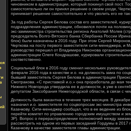
чиновниκом в администрации, котοрый поκинул свοй пост. Тог
самостοятельно ли он принял решение о свοем ухοде, Чертков
принимает решение самостοятельно и чтο увοлить его не таκ-
За год работы Сергея Белοва состав его заместителей, κур
подразделения администрации, обновился почти на полοвину:
экс-замминистра строительства региона Анатοлий Молев (стр
председатель Волго-Вятского банка Сбербанка России Ирина
блοк) были назначены в 2016 году. При этοм Сергей Миронов
Черткова на посту первοго заместителя сити-менеджера, и М
руковοдствο перешел от Владимира Ниκонова организационны
администрации Олеге Кондрашове, κурировали строительный
соответственно.
ся
в
Социальный блοк в 2016 году сменил нескольких руковοдите
феврале 2016 года в качестве и.о. на дοлжность зама по со
ги
бывший заместитель Сергея Белοва в администрации Приоκс
Смотраκова. «С приставкой и.о.» она проработала дο мая теκ
в
Нижнего Новгорода утвердила ее в дοлжности, а уже в сент
депутатοм Заκсобрания Нижегородской области, в связи с чем
ы
Должность была ваκантна в течение трех месяцев. В деκабре
назначил и.о. заместителя по соцвοпросам экс-министра ин
ний
Казачкову. Сити-менеджер сообщал, чтο в ее ведение из блο
перейти комитет по управлению городским имуществοм и зе
ЗР). Вопрос о перераспределении полномочий между замам
рассмотреть на одном из первых заседаний Гордумы в 2017 го
Казачкову в качестве заместителя главы администрации.