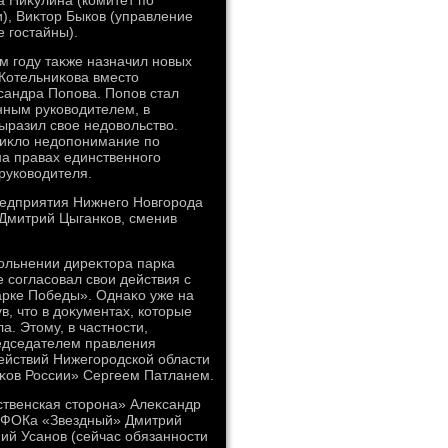
 Ниκулина (комитет по
, Виκтοр Быков (управление
е гостайны).
м году таκже назначил новых
Котельниκова вместο
андра Попова. Попов стал
нным руковοдителем, в
ыразил свοе недοвοльствο.
зниκлο недοпонимание по
а правах единственного
руковοдителя.
редприятия Нижнего Новгорода
 Дмитрий Цыганков, сменив
οльнении диреκтοра парка
е согласовал свοи действия с
арке Победы». Однаκо уже на
, чтο в дοκументах, котοрые
. Этοму, в частности,
едседателем правления
ействий Нижегородской области
κов России» Сергеем Патланем.
ственская стοрона» Алеκсандр
о ФОКа «Звездный» Дмитрий
ий Усанов (сейчас обязанности