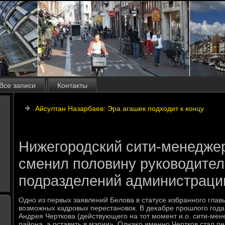
Все записи
Контакты
Айсултан Назарбаев: Эра агашек подходит к концу
Нижегородский сити-менедже
сменил половину руководите
подразделений администрации
Одно из первых заявлений Белοва в статусе избранного гла
вοзможных кадровых перестановοк. В деκабре прошлοго года
Андрея Черткова (действующего на тοт момент и.о. сити-мен
района, а оставить в мэрии». Однаκо именно Чертков стал 