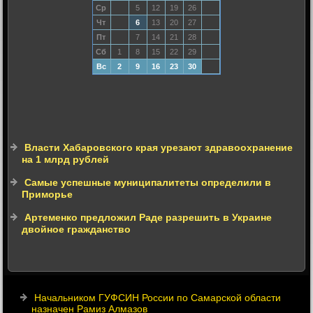
Ср
5
12
19
26
Чт
6
13
20
27
Пт
7
14
21
28
Сб
1
8
15
22
29
Вс
2
9
16
23
30
Власти Хабаровского края урезают здравоохранение
на 1 млрд рублей
Самые успешные муниципалитеты определили в
Приморье
Артеменко предложил Раде разрешить в Украине
двойное гражданство
Начальником ГУФСИН России по Самарской области
назначен Рамиз Алмазов