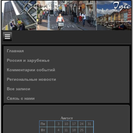
Главная
Россия и зарубежье
Комментарии событий
Региональные новости
Все записи
Связь с нами
Август
Пн
3
10
17
24
31
Вт
4
11
18
25