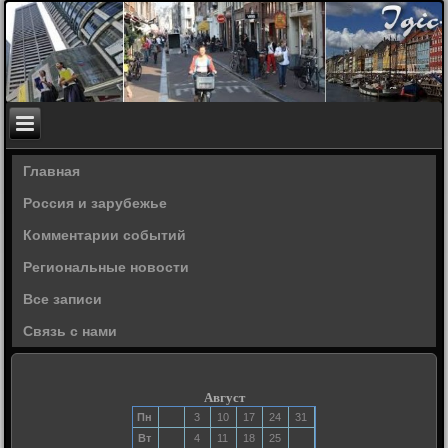
Главная
Россия и зарубежье
Комментарии событий
Региональные новости
Все записи
Связь с нами
Август
Пн
3
10
17
24
31
Вт
4
11
18
25