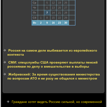
Ср
5
12
19
26
Чт
6
13
20
27
Пт
7
14
21
28
Сб
1
8
15
22
29
Вс
2
9
16
23
30
Россия на самом деле выбивается из европейского
контекста
СМИ: спецслужбы США проверяют выплаты пенсий
россиянам по делу о вмешательстве в выборы
Жебривский: За время существования министерства
по вопросам АТО я ни разу не общался с министром
Граждане хотят видеть Россию сильной, но современной