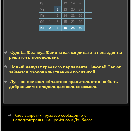
Ср
5
12
19
26
Чт
6
13
20
27
Пт
7
14
21
28
Сб
1
8
15
22
29
Вс
2
9
16
23
30
Судьба Франсуа Фийона как кандидата в президенты
решится в понедельник
Новый депутат краевого парламента Николай Селюк
займется продовольственной политикой
Лужков призвал областное правительство не быть
добреньким к владельцам сельхозземель
Киев запретил грузовое сообщение с
неподконтрольными районами Донбасса