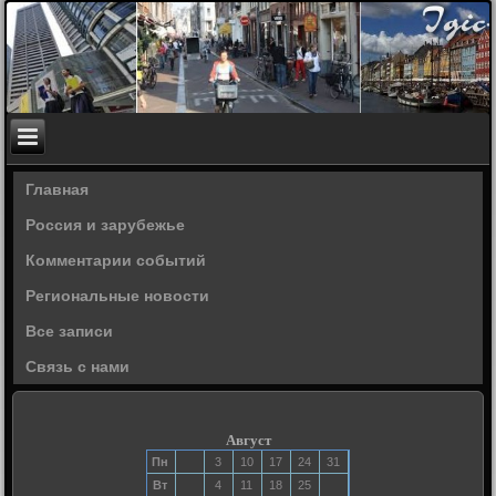
Главная
Россия и зарубежье
Комментарии событий
Региональные новости
Все записи
Связь с нами
Август
Пн
3
10
17
24
31
Вт
4
11
18
25