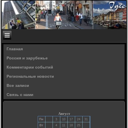
Главная
Россия и зарубежье
Комментарии событий
Региональные новости
Все записи
Связь с нами
Август
Пн
3
10
17
24
31
Вт
4
11
18
25