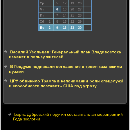
Ср
5
12
19
26
Чт
6
13
20
27
Пт
7
14
21
28
Сб
1
8
15
22
29
Вс
2
9
16
23
30
Василий Усольцев: Генеральный план Владивостока
изменят в пользу жителей
В Госдуме подписали соглашение с тремя казанскими
вузами
ЦРУ обвинило Трампа в непонимании роли спецслужб
и способности поставить США под угрозу
Борис Дубровский поручил составить план мероприятий
Года экологии