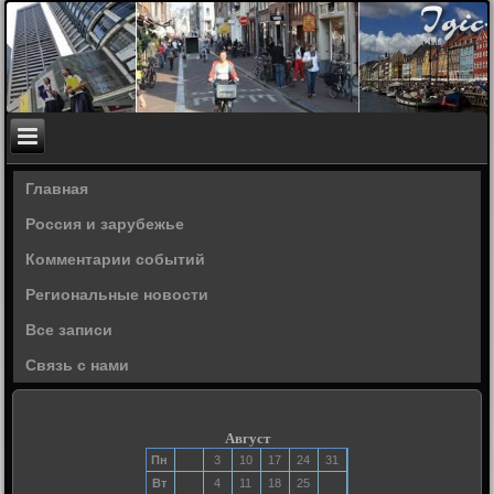
Главная
Россия и зарубежье
Комментарии событий
Региональные новости
Все записи
Связь с нами
Август
Пн
3
10
17
24
31
Вт
4
11
18
25