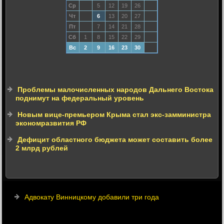
Ср
5
12
19
26
Чт
6
13
20
27
Пт
7
14
21
28
Сб
1
8
15
22
29
Вс
2
9
16
23
30
Проблемы малочисленных народов Дальнего Востока
поднимут на федеральный уровень
Новым вице-премьером Крыма стал экс-замминистра
экономразвития РФ
Дефицит областного бюджета может составить более
2 млрд рублей
Адвокату Винницкому добавили три года