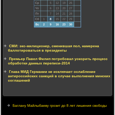
Ср
5
12
19
26
Чт
6
13
20
27
Пт
7
14
21
28
Сб
1
8
15
22
29
Вс
2
9
16
23
30
СМИ: экс-милиционер, сменившая пол, намерена
баллотироваться в президенты
Премьер Павел Филип потребовал ускорить процесс
обработки данных переписи-2014
Глава МИД Германии не исключает ослабление
антироссийских санкций в случае выполнения минских
соглашений
Баглану Майлыбаеву грозит до 8 лет лишения свободы