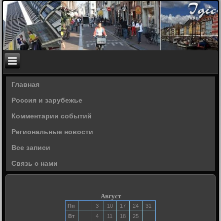
Главная
Россия и зарубежье
Комментарии событий
Региональные новости
Все записи
Связь с нами
Август
Пн
3
10
17
24
31
Вт
4
11
18
25