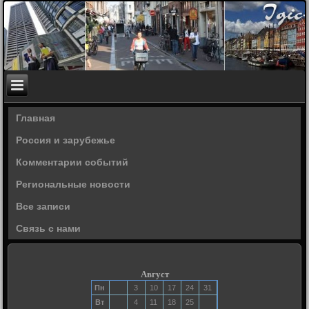
Главная
Россия и зарубежье
Комментарии событий
Региональные новости
Все записи
Связь с нами
Август
Пн
3
10
17
24
31
Вт
4
11
18
25