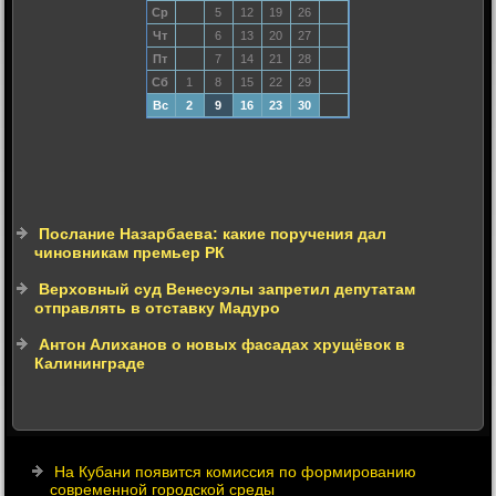
Ср
5
12
19
26
Чт
6
13
20
27
Пт
7
14
21
28
Сб
1
8
15
22
29
Вс
2
9
16
23
30
Послание Назарбаева: какие поручения дал
чиновникам премьер РК
Верховный суд Венесуэлы запретил депутатам
отправлять в отставку Мадуро
Антон Алиханов о новых фасадах хрущёвок в
Калининграде
На Кубани появится комиссия по формированию
современной городской среды