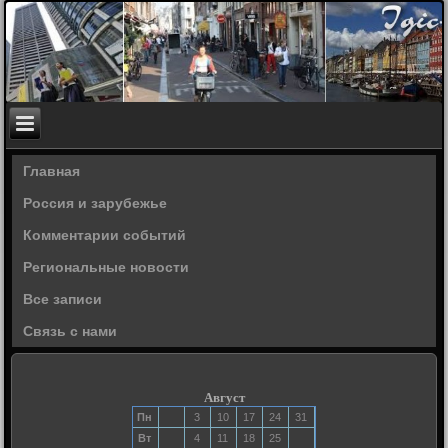
Главная
Россия и зарубежье
Комментарии событий
Региональные новости
Все записи
Связь с нами
Август
Пн
3
10
17
24
31
Вт
4
11
18
25