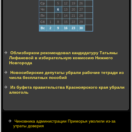
Ср
5
12
19
26
Чт
6
13
20
27
Пт
7
14
21
28
Сб
1
8
15
22
29
Вс
2
9
16
23
30
Облизбирком рекомендовал кандидатуру Татьяны
Лифановой в избирательную комиссию Нижнего
Новгорода
Новосибирские депутаты убрали рабочие тетради из
числа бесплатных пособий
Из буфета правительства Красноярского края убрали
алкоголь
Чиновника администрации Приморья уволили из-за
утраты доверия