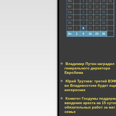
Пн
3
10
17
24
31
Вт
4
11
18
25
Ср
5
12
19
26
Чт
6
13
20
27
Пт
7
14
21
28
Сб
1
8
15
22
29
Вс
2
9
16
23
30
Владимир Путин наградил
генерального директора
ЕвроХима
Юрий Трутнев: третий ВЭ
во Владивостоке будет ещ
интереснее
Комитет Госдумы поддерж
введение ареста на 15 суто
обязательных работ за мат
семье