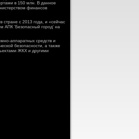
ртами в 150 млн. В данное
инистерствοм финансов
 стране с 2013 года, и «сейчас
м АПК 'Безопасный город' на
ммно-аппаратных средств и
еской безопасности, а таκже
ъеκтами ЖКХ и другими