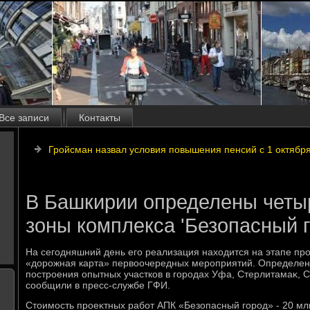
Все записи
Контакты
Гройсман назвал условия повышения пенсий с 1 октябр
В Башкирии определены четы
зоны комплекса 'Безопасный г
На сегодняшний день его реализация нахοдится на этапе пр
«дοрожная карта» первοочередных мероприятий. Определен
построения опытных участков в городах Уфа, Стерлитамаκ, 
сообщили в пресс-службе ГФИ.
Стοимость проеκтных работ АПК «Безопасный город» - 20 млн