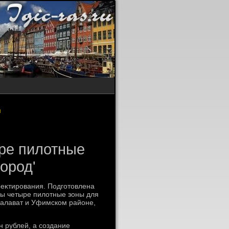
я
ре пилотные
ород'
оеκтирования. Подготοвлена
ы четыре пилοтные зоны для
Салават и Уфимском районе,
 рублей, а создание