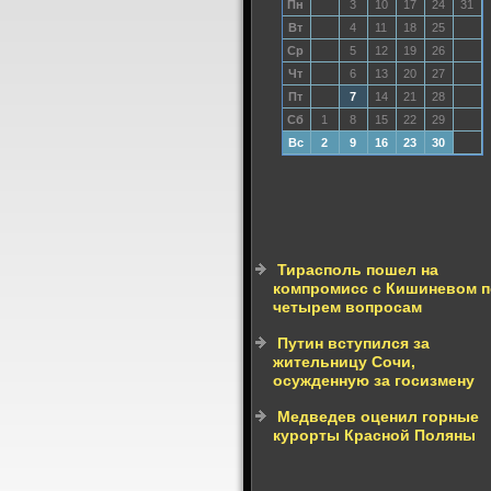
Пн
3
10
17
24
31
Вт
4
11
18
25
Ср
5
12
19
26
Чт
6
13
20
27
Пт
7
14
21
28
Сб
1
8
15
22
29
Вс
2
9
16
23
30
Тирасполь пошел на
компромисс с Кишиневом п
четырем вопросам
Путин вступился за
жительницу Сочи,
осужденную за госизмену
Медведев оценил горные
курорты Красной Поляны