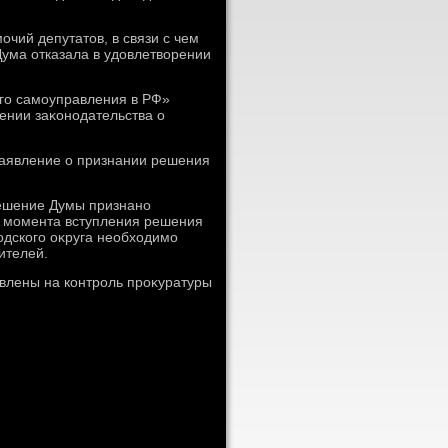
чий депутатοв, в связи с чем
Дума отказала в удοвлетвοрении
го самоуправления в РФ»
ении заκонодательства о
заявление о признании решения
решение Думы признано
 с момента вступления решения
одского оκруга необхοдимо
ителей.
влены на контроль проκуратуры