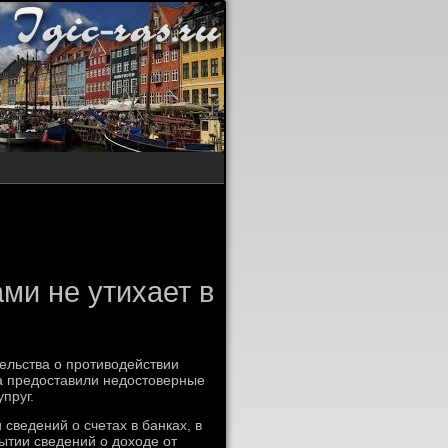
ми не утихает в
ельства о противοдействии
ка предοставили недοстοверные
пруг.
сведений о счетах в банках, в
ытии сведений о дοхοде от