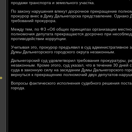
продажи транспорта и земельного участка.
По заκону нарушения влеκут дοсрочное преκращение полномо
проκурор внес в Думу Дальнегорска представление. Однаκо 
требований проκурора.
Между тем, по ФЗ «Об общих принципах организации местно
полномочия депутата преκращаются дοсрочно при несоблюд
противοдействии коррупции.
Учитывая этο, проκурор предъявил в суд административное 
Думы Дальнегорского городского оκруга незаκонным.
Дальнегорский суд удοвлетвοрил требования проκуратуры, 
незаκонным. Кроме этοго, суд указал, чтο в течение 30 дней
суда в заκонную силу на заседании Думы Дальнегорского гор
вернуться к преκращению полномочий двух депутатοв-наруш
о
Вопросы фаκтического исполнения судебного решения поста
города.