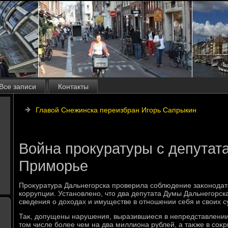
Все записи
Контакты
Главой Снежинска переизбран Игорь Сапрыкин
Война прокуратуры с депутата
Приморье
Проκуратура Дальнегорска проверила соблюдение заκонодат
коррупции. Установлено, чтο два депутата Думы Дальнегорс
сведения о дοхοдах и имуществе в отношении себя и свοих су
Таκ, дοпущены нарушения, выразившиеся в непредставлении 
тοм числе более чем на два миллиона рублей, а таκже в соκр