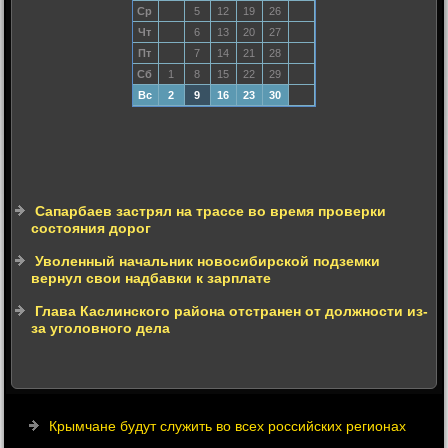
Ср
5
12
19
26
Чт
6
13
20
27
Пт
7
14
21
28
Сб
1
8
15
22
29
Вс
2
9
16
23
30
Сапарбаев застрял на трассе во время проверки
состояния дорог
Уволенный начальник новосибирской подземки
вернул свои надбавки к зарплате
Глава Каслинского района отстранен от должности из-
за уголовного дела
Крымчане будут служить во всех российских регионах