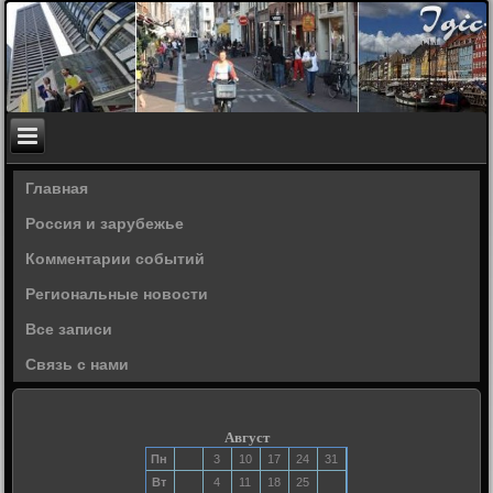
Главная
Россия и зарубежье
Комментарии событий
Региональные новости
Все записи
Связь с нами
Август
Пн
3
10
17
24
31
Вт
4
11
18
25