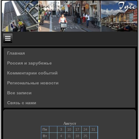
Главная
Россия и зарубежье
Комментарии событий
Региональные новости
Все записи
Связь с нами
Август
Пн
3
10
17
24
31
Вт
4
11
18
25