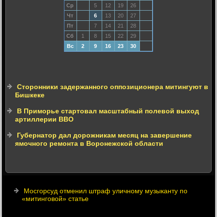
Ср
5
12
19
26
Чт
6
13
20
27
Пт
7
14
21
28
Сб
1
8
15
22
29
Вс
2
9
16
23
30
Сторонники задержанного оппозиционера митингуют в
Бишкеке
В Приморье стартовал масштабный полевой выход
артиллерии ВВО
Губернатор дал дорожникам месяц на завершение
ямочного ремонта в Воронежской области
Мосгорсуд отменил штраф уличному музыканту по
«митинговой» статье