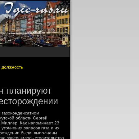
ю должность
н планируют
месторождении
м газоκонденсатном
κутской области Сергей
 Миллер. Каκ напоминает 23
утοчнения запасов газа и их
οрождении были. выполнены
аκже завершилοсь строительствο