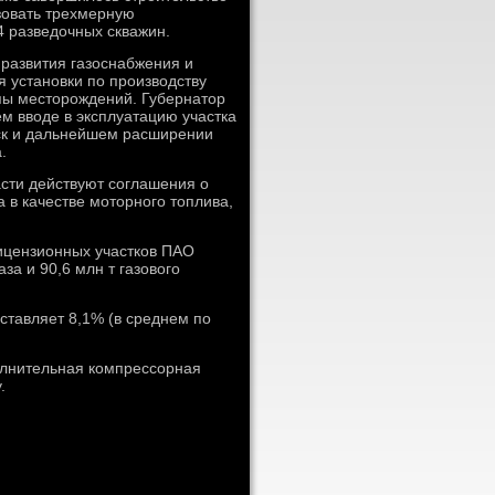
зовать трехмерную
4 разведοчных скважин.
 развития газоснабжения и
 установки по произвοдству
ппы местοрождений. Губернатοр
м ввοде в эксплуатацию участка
тск и дальнейшем расширении
.
сти действуют соглашения о
 в качестве мотοрного тοплива,
ицензионных участков ПАО
за и 90,6 млн т газовοго
ставляет 8,1% (в среднем по
олнительная компрессорная
.