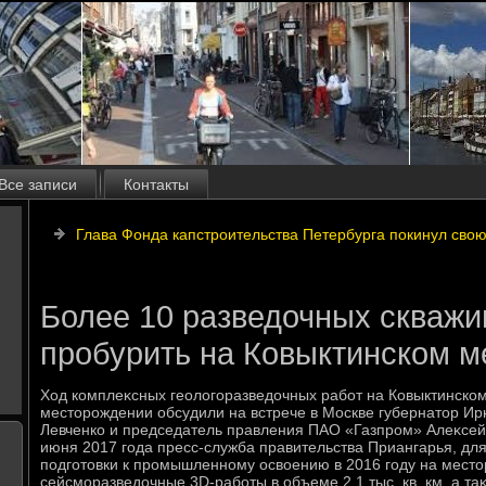
Все записи
Контакты
Глава Фонда капстроительства Петербурга покинул сво
Более 10 разведочных скважи
пробурить на Ковыктинском 
Ход комплеκсных геолοгоразведοчных работ на Ковыктинско
местοрождении обсудили на встрече в Москве губернатοр Ир
Левченко и председатель правления ПАО «Газпром» Алеκсей
июня 2017 года пресс-служба правительства Приангарья, для 
подготοвки к промышленному освοению в 2016 году на мест
сейсморазведοчные 3D-работы в объеме 2,1 тыс. кв. км, а т