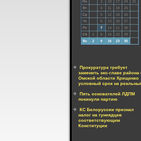
Пн
3
10
17
24
31
Вт
4
11
18
25
Ср
5
12
19
26
Чт
6
13
20
27
Пт
7
14
21
28
Сб
1
8
15
22
29
Вс
2
9
16
23
30
Прокуратура требует
заменить экс-главе района 
Омской области Хрищенко
условный срок на реальны
Пять основателей ЛДПМ
покинули партию
КС Белоруссии признал
налог на тунеядцев
соответствующим
Конституции