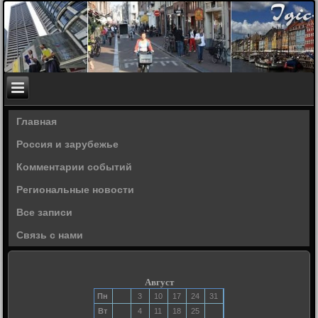
Главная
Россия и зарубежье
Комментарии событий
Региональные новости
Все записи
Связь с нами
Август
Пн
3
10
17
24
31
Вт
4
11
18
25