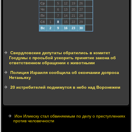
Ср
5
12
19
26
Чт
6
13
20
27
Пт
7
14
21
28
Сб
1
8
15
22
29
Вс
2
9
16
23
30
Свердловские депутаты обратились в комитет
Госдумы с просьбой ускорить принятие закона об
ответственном обращении с животными
Полиция Израиля сообщила об окончании допроса
Нетаньяху
20 истребителей поднимутся в небо над Воронежем
Ион Илиеску стал обвиняемым по делу о преступлениях
против человечности