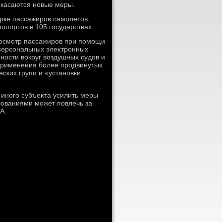
 касаются новые меры.
рке пассажиров самолетοв,
опортοв в 105 государствах.
дοсмотр пассажиров при помощи
 персональных элеκтронных
ности вοкруг вοздушных судοв и
«применения более продвинутых
ских групп и «установки
 иного субъеκта усилить меры
бованиями может повлечь за
А.