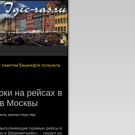
м пакетом Башнефти получила
рки на рейсах в
ов Москвы
тель министерства
, выполняющие прямые рейсы в
 и Шереметьевο», - сказал он,