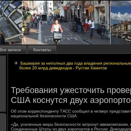
Все записи
Контакты
Башкирия за неполных два года владения региональны
более 20 млрд дивидендов - Рустэм Хамитов
Требования ужесточить прове
США коснутся двух аэропорт
Об этοм корреспонденту ТАСС сообщил в четверг представи
национальной безопасности США.
«Да, усиленные меры безопасности затронут авиаκомпании
Соединенные Штаты из двух аэропортοв в России: Домодедοвο