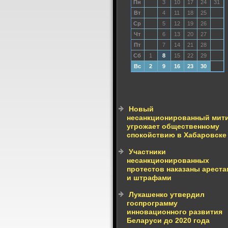
Пн
3
10
17
24
31
Вт
4
11
18
25
Ср
5
12
19
26
Чт
6
13
20
27
Пт
7
14
21
28
Сб
1
8
15
22
29
Вс
2
9
16
23
30
Новый
несанкционированный мит
угрожает общественному
спокойствию в Хабаровске
Участники
несанкционированных
протестов наказаны арест
и штрафами
Лукашенко утвердил
госпрограмму
инновационного развития
Беларуси до 2020 года