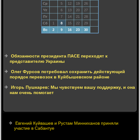
Ср
5
12
19
26
Чт
6
13
20
27
Пт
7
14
21
28
Сб
1
8
15
22
29
Вс
2
9
16
23
30
Обязанности президента ПАСЕ переходят к
представителю Украины
Олег Фурсов потребовал сохранить действующий
порядок перевозок в Куйбышевском районе
Игорь Пушкарев: Мы чувствуем вашу поддержку, и она
нам очень помогает
Евгений Куйвашев и Рустам Минниханов приняли
участие в Сабантуе