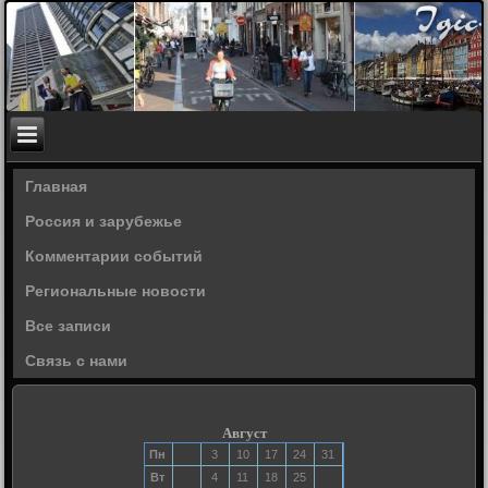
Главная
Россия и зарубежье
Комментарии событий
Региональные новости
Все записи
Связь с нами
Август
Пн
3
10
17
24
31
Вт
4
11
18
25