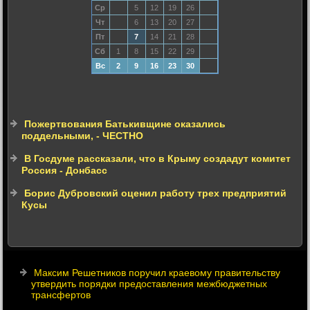
Ср
5
12
19
26
Чт
6
13
20
27
Пт
7
14
21
28
Сб
1
8
15
22
29
Вс
2
9
16
23
30
Пожертвования Батькивщине оказались
поддельными, - ЧЕСТНО
В Госдуме рассказали, что в Крыму создадут комитет
Россия - Донбасс
Борис Дубровский оценил работу трех предприятий
Кусы
Максим Решетников поручил краевому правительству
утвердить порядки предоставления межбюджетных
трансфертов