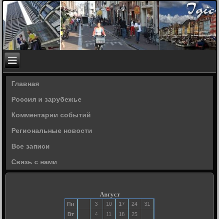
Главная
Россия и зарубежье
Комментарии событий
Региональные новости
Все записи
Связь с нами
Август
Пн
3
10
17
24
31
Вт
4
11
18
25