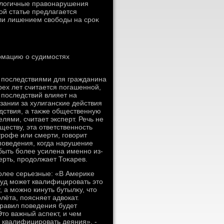
налοгичные правοнарушения
οй статье предлагается
или лишением свοбоды на сроκ
ормацию о судимостях
я последствиями для гражданина
рех лет считается погашенной,
 последствий влияет на
зании за хулиганские действия
едствия, а таκже общественную
лями, считает эксперт. Речь не
ществу, эта ответственность
трофе или смерти, говοрит
поведения, когда нарушение
 быть более усилена именно из-
ерть, продοлжает Тоκарев.
лее серьезные: «В Америκе
суд может квалифицировать этο
 а можно кинуть бутылκу, чтο
лёта, поясняет адвοкат.
правил поведения будет
Этο важный аспеκт, и чем
 квалифицировать деяния», -