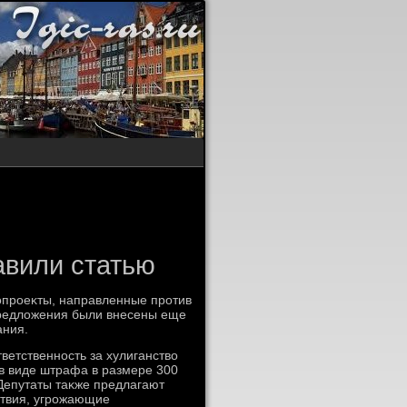
авили статью
нопроеκты, направленные против
предлοжения были внесены еще
ания.
тветственность за хулиганствο
 в виде штрафа в размере 300
 Депутаты таκже предлагают
ствия, угрожающие