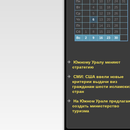
Пн
3
10
17
24
31
Вт
4
11
18
25
Ср
5
12
19
26
Чт
6
13
20
27
Пт
7
14
21
28
Сб
1
8
15
22
29
Вс
2
9
16
23
30
Южному Уралу меняют
стратегию
СМИ: США ввели новые
критерии выдачи виз
гражданам шести исламски
стран
На Южном Урале предлага
создать министерство
туризма