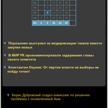
Ср
5
12
19
26
Чт
6
13
20
27
Пт
7
14
21
28
Сб
1
8
15
22
29
Вс
2
9
16
23
30
Порошенко выступил за модернизации танков вместо
закупки новых
В МИР РК прокомментировали задержание главы
своего комитета
Константин Окунев: От партии власти на выборы не
пойду точно!
Борис Дубровский создал комиссию по решению
проблемы с поликлиникой Аши