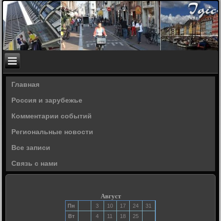
Главная
Россия и зарубежье
Комментарии событий
Региональные новости
Все записи
Связь с нами
Август
Пн
3
10
17
24
31
Вт
4
11
18
25