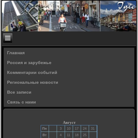
Главная
Россия и зарубежье
Комментарии событий
Региональные новости
Все записи
Связь с нами
Август
Пн
3
10
17
24
31
Вт
4
11
18
25