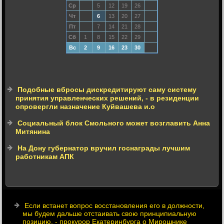
Ср
5
12
19
26
Чт
6
13
20
27
Пт
7
14
21
28
Сб
1
8
15
22
29
Вс
2
9
16
23
30
Подобные вбросы дискредитируют саму систему
принятия управленческих решений, - в резиденции
опровергли назначение Куйвашева и.о
Социальный блок Смольного может возглавить Анна
Митянина
На Дону губернатор вручил госнаграды лучшим
работникам АПК
Если встанет вопрос восстановления его в должности,
мы будем дальше отстаивать свою принципиальную
позицию, - прокурор Екатеринбурга о Мирошнике