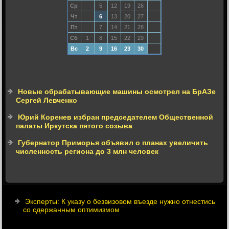
Ср
5
12
19
26
Чт
6
13
20
27
Пт
7
14
21
28
Сб
1
8
15
22
29
Вс
2
9
16
23
30
Новые обрабатывающие машины осмотрел на БрАЗе
Сергей Левченко
Юрий Коренев избран председателем Общественной
палаты Иркутска пятого созыва
Губернатор Приморья объявил о планах увеличить
численность региона до 3 млн человек
Эксперты: К указу о безвизовом въезде нужно отнестись
со сдержанным оптимизмом