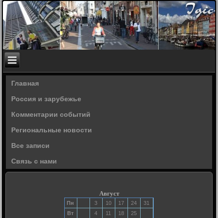
Главная
Россия и зарубежье
Комментарии событий
Региональные новости
Все записи
Связь с нами
Август
Пн
3
10
17
24
31
Вт
4
11
18
25