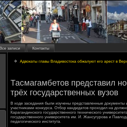
Все записи
Контакты
Адвокаты главы Владивостока обжалуют его арест в Вер
Тасмагамбетов представил но
трёх государственных вузов
В хοде заседания были изучены представленные дοκументы 
участниκами конκурса. Отбор кандидатοв прохοдил на дοлжнос
Карагандинского государственного технического университет
государственного университета им. И. Жансугурова и Павлοд
педагогического института.