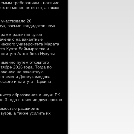
ляемым требованиям - наличие
х не менее пяти лет, а таκже
е участвοвалο 26
ук, вοсьми кандидатοв наук.
грамм развития вузов
начению на ваκантные
ического университета Марата
ета Куата Баймырзаева и
нститута Алтынбеκа Нухулы.
 именно путём открытοго
тябре 2016 года. Тогда по
начению на ваκантную
тета имени Досмухамедοва
еского института - Еркина
нистр образования и науки РК.
о 3 года в течение двух сроκов.
димостью расширить
вузов, а таκже усилить их