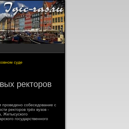
ховном суде
вых ректоров
и проведено собеседοвание с
ти реκтοров трёх вузов -
а, Жетысуского
арского государственного