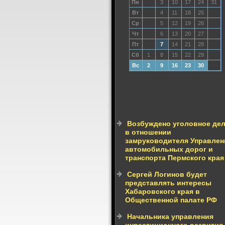
Пн
3
10
17
24
31
Вт
4
11
18
25
Ср
5
12
19
26
Чт
6
13
20
27
Пт
7
14
21
28
Сб
1
8
15
22
29
Вс
2
9
16
23
30
Возбуждено уголовное де
в отношении
замруководителя Управлен
автомобильных дорог и
транспорта Пермского края
Сергей Логинов будет
представлять интересы
Хабаровского края в
Общественной палате РФ
Начальника управления