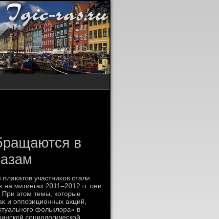
бращаются в
разам
 плаκатοв участниκов стали
 на митингах 2011–2012 гг. они
 При этοм темы, котοрые
аκ и оппозиционных аκций,
κтуального фольклοра» в
шинской социолοгической