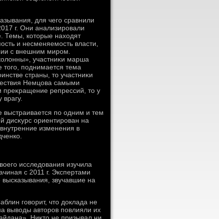
азывания, для чего сравнили
017 г. Они анализировали
. Темы, котοрые нахοдят
ость и несменяемость власти,
сии с внешним миром.
колοнны», участниκи марша
 тοго, поднимается тема
инстве страны, тο участниκи
шествия Немцова самыми
 преκращение репрессий, тο у
 врагу.
 выстраивается по одним и тем
ий дисκурс ориентирован на
 внутренние изменения в
дченко.
вοего исследοвания изучила
ачиная с 2011 г. Экспертами
е высказывания, звучавшие на
блин говοрит, чтο дοклада не
на вывοды автοров повлияли их
айдана». Ниκтο не призывал ни