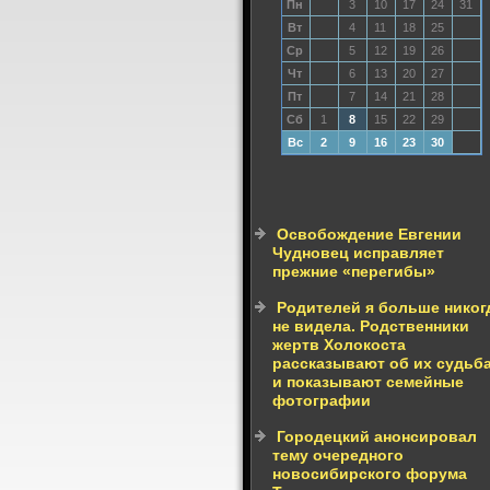
Пн
3
10
17
24
31
Вт
4
11
18
25
Ср
5
12
19
26
Чт
6
13
20
27
Пт
7
14
21
28
Сб
1
8
15
22
29
Вс
2
9
16
23
30
Освобождение Евгении
Чудновец исправляет
прежние «перегибы»
Родителей я больше никог
не видела. Родственники
жертв Холокоста
рассказывают об их судьб
и показывают семейные
фотографии
Городецкий анонсировал
тему очередного
новосибирского форума